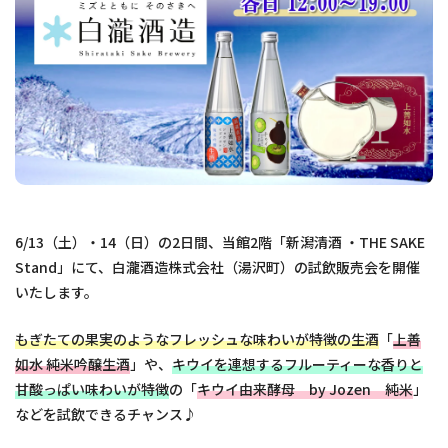
6/13（土）・14（日）の2日間、当館2階「新潟清酒 ・THE SAKE
Stand」にて、白瀧酒造株式会社（湯沢町）の試飲販売会を開催
いたします。
もぎたての果実のようなフレッシュな味わいが特徴の生酒
「
上善
如水 純米吟醸生酒
」や、
キウイを連想するフルーティーな香りと
甘酸っぱい味わいが特徴
の「
キウイ由来酵母 by Jozen 純米
」
などを試飲できるチャンス♪