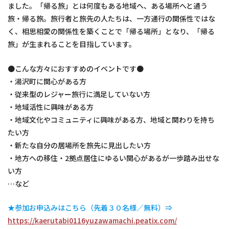
ました。「帰る旅」とは何度もある地域へ、ある場所へと通う
旅・帰る旅。旅行者と旅先の人たちは、一方通行の関係性ではな
く、相思相愛の関係性を築くことで「帰る場所」となり、「帰る
旅」が生まれることを目指しています。
●こんな方々におすすめのイベントです●
・湯沢町に関心がある方
・従来型のレジャー旅行に満足していない方
・地域活性に興味がある方
・地域文化やコミュニティに興味がある方、地域と関わりを持ち
たい方
・新たな自分の居場所を旅先に見出したい方
・地方への移住・2拠点居住にゆるい関心があるが一歩踏み出せな
い方
…など
★参加お申込みはこちら（先着３０名様／無料）⇒
https://kaerutabi0116yuzawamachi.peatix.com/