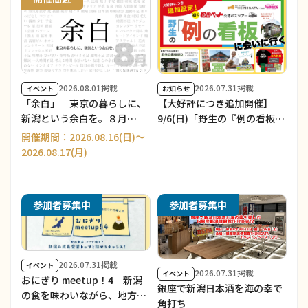
2026.08.01掲載
2026.07.31掲載
イベント
お知らせ
「余白」 東京の暮らしに、
【大好評につき追加開催】
新潟という余白を。８月
9/6(日)「野生の『例の看板』
Part1
に会いに行く」長岡発着 日帰
開催期間：2026.08.16(日)～
りバスツアー 参加者募集の
2026.08.17(月)
お知らせ
参加者募集中
参加者募集中
2026.07.31掲載
イベント
2026.07.31掲載
イベント
おにぎり meetup！4 新潟
銀座で新潟日本酒を海の幸で
の食を味わいながら、地方で
角打ち