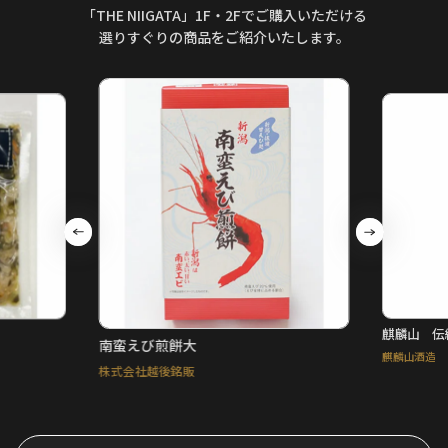
「THE NIIGATA」1F・2Fでご購入いただける
選りすぐりの商品をご紹介いたします。
鮎正
麒麟山 伝統辛口カップ
鮎正宗
麒麟山酒造