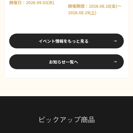
働く選択肢について考える ／
開催日：2026.09.02(水)
開催期間：2026.08.28(金)～
THE NIIGATA: Meet the
2026.08.29(土)
People Vol.42
イベント情報をもっと見る
お知らせ一覧へ
ピックアップ商品