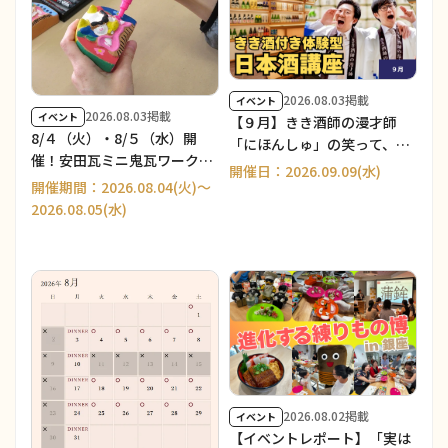
2026.08.03掲載
イベント
2026.08.03掲載
イベント
【９月】きき酒師の漫才師
8/４（火）・8/５（水）開
「にほんしゅ」の笑って、学
催！安田瓦ミニ鬼瓦ワークシ
んで、新潟地酒にハマる「き
開催日：2026.09.09(水)
ョップ＆展示販売会／THE
開催期間：2026.08.04(火)～
き酒付き体験型 日本酒講座」
NIIGATA ２周年
2026.08.05(水)
2026.08.02掲載
イベント
【イベントレポート】「実は