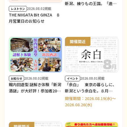
新潟、練りもの王国。「進化
2026.08.02掲載
レストラン
する練りもの博 in 銀座」 ／
THE NIIGATA Bit GINZA ８
THE NIIGATA: Meet the
月営業日のお知らせ
People Vol.39」を開催しま
した！
開催間近
2026.08.02掲載
2026.08.01掲載
お知らせ
イベント
館内回遊型 謎解き体験「新潟
「余白」 東京の暮らしに、
酒謎」が大好評！参加者200
新潟という余白を。８月
人突破！
Part2
開催期間：2026.08.19(水)～
2026.08.26(水)
開催間近