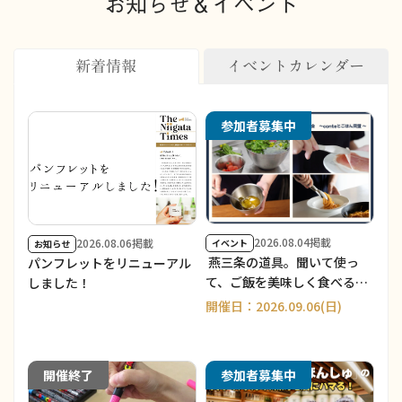
お知らせ＆イベント
新着情報
イベントカレンダー
参加者募集中
2026.08.04掲載
2026.08.06掲載
イベント
お知らせ
燕三条の道具。聞いて使っ
パンフレットをリニューアル
て、ご飯を美味しく食べる
しました！
会 ～ conte と ごはん同盟
開催日：2026.09.06(日)
～/Product story vol.2
開催終了
参加者募集中