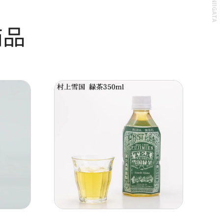
© THE NIIGATA
商品