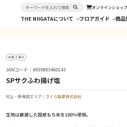
オンライン
ショッ
THE NIIGATAについて
フロアガイド
商品
米菓
菓子
JANコード：4939883460143
SPサクふわ揚げ塩
村上・新発田エリア／
さくら製菓株式会社
生地は厳選した国産もち米を100％使用。