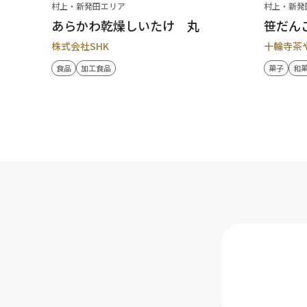
村上・新発田エリア
村上・新発
あらかわ乾燥しいたけ 丸
笹だん
株式会社SHK
十輪寺茶
食品
加工食品
菓子
和