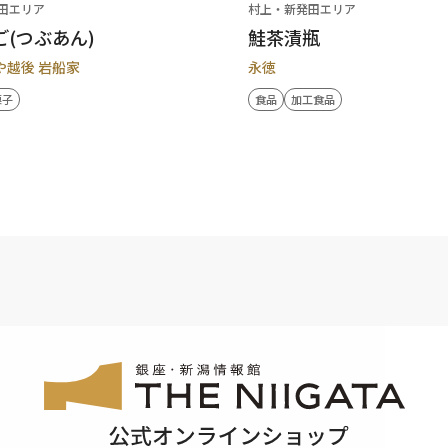
田エリア
村上・新発田エリア
ご(つぶあん)
鮭茶漬瓶
や越後 岩船家
永徳
菓子
食品
加工食品