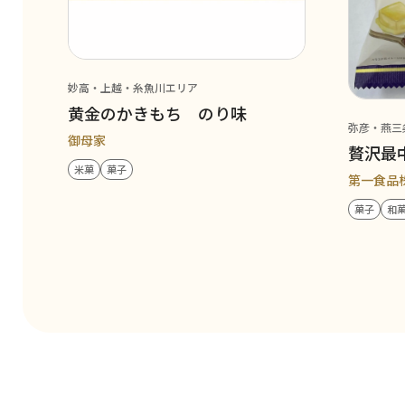
妙高・上越・糸魚川エリア
黄金のかきもち のり味
弥彦・燕三
御母家
贅沢最
米菓
菓子
第一食品
菓子
和