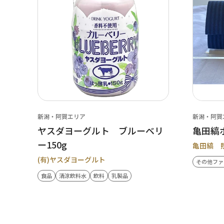
新潟・阿賀エリア
新潟・阿賀
ヤスダヨーグルト ブルーベリ
亀田縞
ー150g
亀田縞 
(有)ヤスダヨーグルト
その他ファ
食品
清涼飲料水
飲料
乳製品