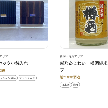
エリア
新潟・阿賀エリア
ホック小銭入れ
越乃あじわい 樽酒純米
プ
照縞
越つかの酒造
ッション用品
ファッション
日本酒
飲料