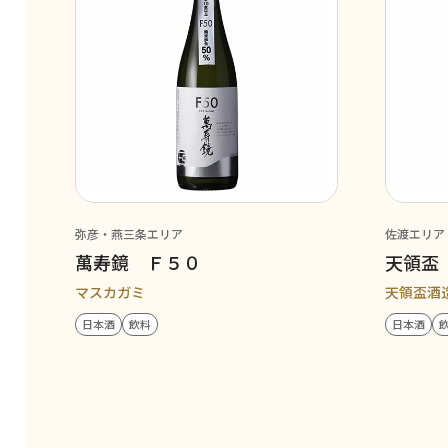
弥彦・燕三条エリア
佐渡エリア
萬寿鏡 Ｆ５０
天領盃
マスカガミ
天領盃酒
日本酒
飲料
日本酒