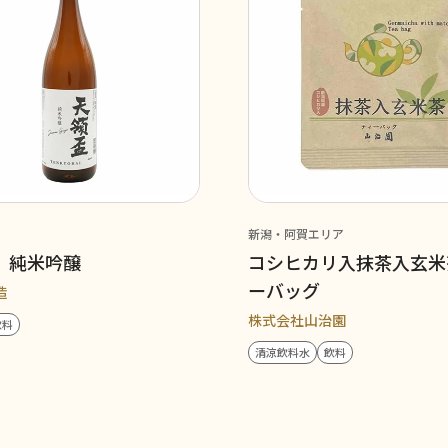
新潟・阿賀エリア
 純米吟醸
コシヒカリ入抹茶入玄米
ーバッグ
造
株式会社山治園
飲料
清涼飲料水
飲料