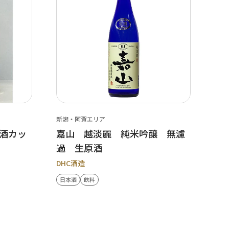
新潟・阿賀エリア
酒カッ
嘉山 越淡麗 純米吟醸 無濾
過 生原酒
DHC酒造
日本酒
飲料