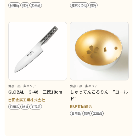
日用品
雑貨
工芸品
雑貨その他
雑貨
弥彦・燕三条エリア
弥彦・燕三条エリア
GLOBAL G-46 三徳18cm
しゅってんころりん ”ゴール
ド”
吉田金属工業株式会社
BBP共同組合
日用品
雑貨
工芸品
日用品
雑貨
工芸品