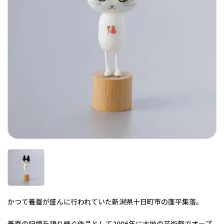
かつて養蚕が盛んに行われていた新潟県十日町市の蓬平集落。
養蚕の記憶を語り継ぐ作品として2006年に大地の芸術祭でオープ