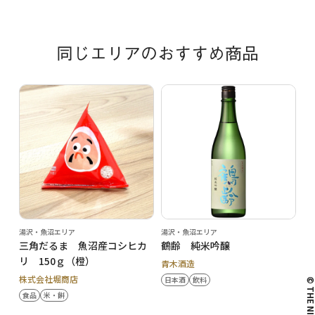
同じエリアのおすすめ商品
湯沢・魚沼エリア
湯沢・魚沼エリア
三角だるま 魚沼産コシヒカ
鶴齢 純米吟醸
リ 150ｇ（橙）
青木酒造
株式会社堀商店
日本酒
飲料
© THE NIIG
食品
米・餅