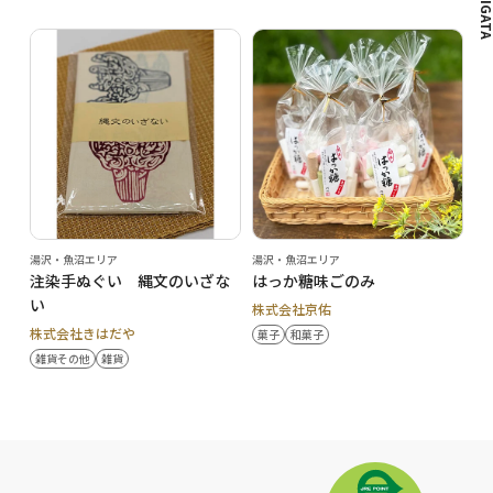
湯沢・魚沼エリア
湯沢・魚沼エリア
注染手ぬぐい 縄文のいざな
はっか糖味ごのみ
い
株式会社京佑
株式会社きはだや
菓子
和菓子
雑貨その他
雑貨