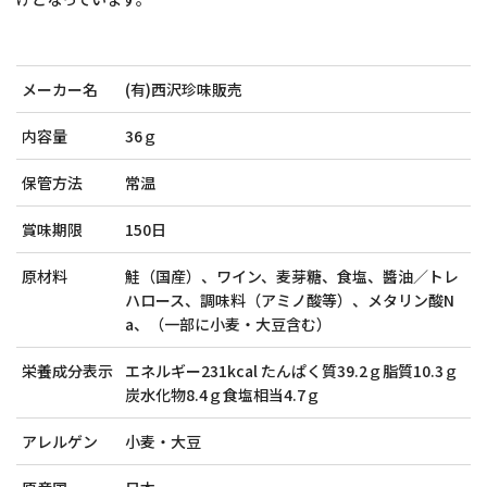
メーカー名
(有)西沢珍味販売
内容量
36ｇ
保管方法
常温
賞味期限
150日
原材料
鮭（国産）、ワイン、麦芽糖、食塩、醬油／トレ
ハロース、調味料（アミノ酸等）、メタリン酸N
a、（一部に小麦・大豆含む）
栄養成分表示
エネルギー231kcal たんぱく質39.2ｇ脂質10.3ｇ
炭水化物8.4ｇ食塩相当4.7ｇ
アレルゲン
小麦・大豆