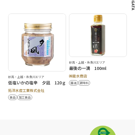
妙高・上越・糸魚川エリア
最後の一滴 100ml
㈱能水商店
妙高・上越・糸魚川エリア
低塩いかの塩辛 夕凪 120ｇ
醤油
調味料
拓洋水産工業株式会社
食品
加工食品