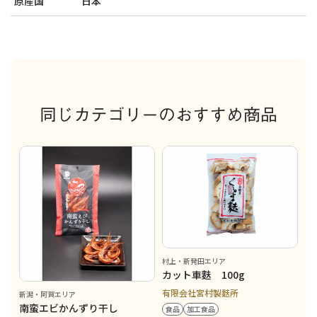
原産国
日本
同じカテゴリーのおすすめ商品
村上・新発田エリア
カット車麩 100g
有限会社宮村製麩所
新潟・阿賀エリア
南蛮エビかんずり干し
食品
加工食品