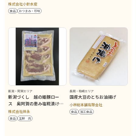
株式会社小針水産
食品
おつまみ・珍味
新潟・阿賀エリア
長岡・柏崎エリア
新潟づくし 越の姫豚ロー
国産大豆のとちお油揚げ
ス 奥阿賀の恵み塩糀漬け
小林総本舗有限会社
400g
株式会社祥永
食品
加工食品
食品
生鮮 肉