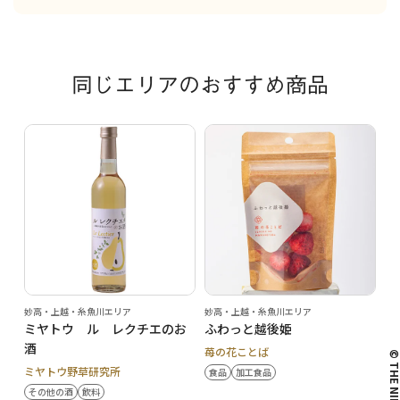
同じエリアのおすすめ商品
妙高・上越・糸魚川エリア
妙高・上越・糸魚川エリア
ミヤトウ ル レクチエのお
ふわっと越後姫
酒
苺の花ことば
© THE NIIG
ミヤトウ野草研究所
食品
加工食品
その他の酒
飲料