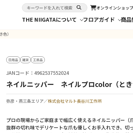
オンライン
ショッ
THE NIIGATAについて
フロアガイド
商品
とき色）
日用品
雑貨
工芸品
JANコード：4962537552024
ネイルニッパー ネイルプロcolor（と
弥彦・燕三条エリア／
株式会社マルト長谷川工作所
プロの現場からご家庭まで幅広く使えるネイルニッパー（
抜群の切れ味でデリケートな爪も優しくお手入れでき、切