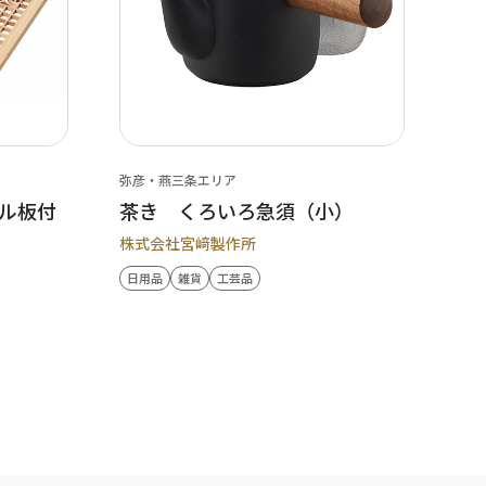
弥彦・燕三条エリア
ル板付
茶き くろいろ急須（小）
株式会社宮﨑製作所
日用品
雑貨
工芸品