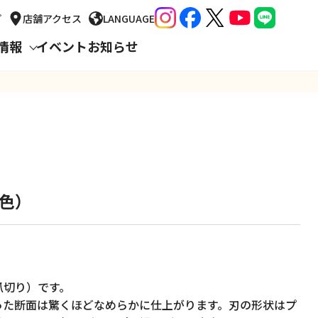
プ
店舗
アクセス
LANGUAGE
情報
イベント
お知らせ
き色）
爪切り）です。
った断面は驚くほどなめらかに仕上がります。刃の形状はプ