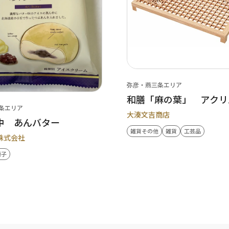
弥彦・燕三条エリア
和膳「麻の葉」 アクリ
条エリア
大湊文吉商店
中 あんバター
雑貨その他
雑貨
工芸品
株式会社
菓子