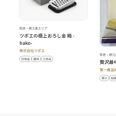
弥彦・燕三条エリア
ツボエの極上おろし金 箱 -
hako-
株式会社ツボエ
弥彦・燕三
日用品
雑貨
工芸品
贅沢最
第一食品
菓子
和