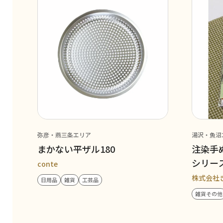
弥彦・燕三条エリア
湯沢・魚沼
まかない平ザル180
注染手
シリー
conte
株式会社
日用品
雑貨
工芸品
雑貨その他