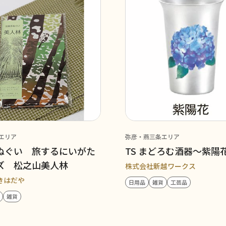
エリア
弥彦・燕三条エリア
ぬぐい 旅するにいがた
TS まどろむ酒器～紫陽
ズ 松之山美人林
株式会社新越ワークス
きはだや
日用品
雑貨
工芸品
雑貨