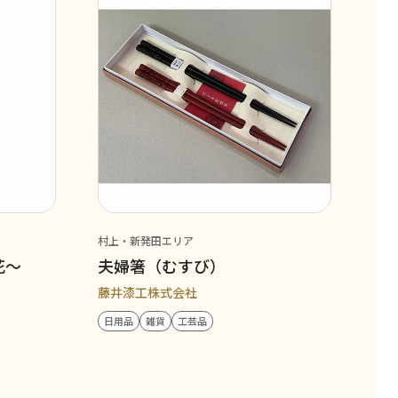
村上・新発田エリア
花～
夫婦箸（むすび）
藤井漆工株式会社
日用品
雑貨
工芸品