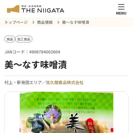
MENU
トップページ
商品情報
美～なす味噌漬
食品
加工食品
JANコード：4906784002604
美～なす味噌漬
村上・新発田エリア／
佐久間食品株式会社