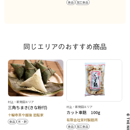
食品
加工食品
同じエリアのおすすめ商品
村上・新発田エリア
村上・新発田エリア
三角ちまき(きな粉付)
カット車麩 100g
十輪寺茶や越後 岩船家
© THE NIIG
有限会社宮村製麩所
食品
米・餅
食品
加工食品