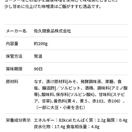
少し甘めに仕上げた味噌漬はご飯がすすむ逸品です。
メーカー名
佐久間食品株式会社
内容量
約200g
保管方法
常温
賞味期限
90日
原材料
なす、漬け原材料[みそ、発酵調味液、果糖、食
塩、醸造酢]／ソルビット、酒精、調味料(アミノ酸
等)､酸味料､保存料(ソルビン酸K)、甘味料(ステビ
ア、甘草)､着色料(黄４、黄５、赤102、赤106）、
（一部に大豆・小麦を含む）
栄養成分表示
エネルギー：82kcal たんぱく質：2.2g 脂質：0.4g
炭水化物：17.4g 食塩相当量：4.8g