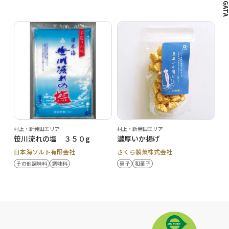
村上・新発田エリア
村上・新発田エリア
笹川流れの塩 ３５０g
濃厚いか揚げ
日本海ソルト有限会社
さくら製菓株式会社
その他調味料
調味料
菓子
和菓子