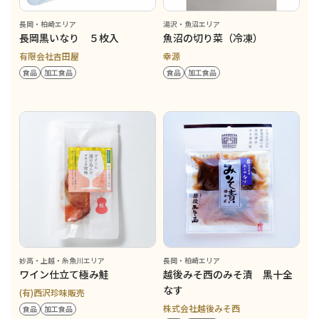
長岡・柏崎エリア
湯沢・魚沼エリア
長岡黒いなり ５枚入
魚沼の切り菜（冷凍）
有限会社吉田屋
幸源
食品
加工食品
食品
加工食品
妙高・上越・糸魚川エリア
長岡・柏崎エリア
ワイン仕立て極み鮭
越後みそ西のみそ漬 黒十全
なす
(有)西沢珍味販売
株式会社越後みそ西
食品
加工食品