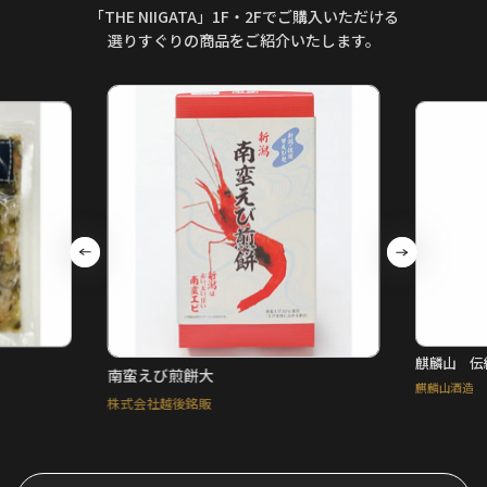
「THE NIIGATA」1F・2Fでご購入いただける
選りすぐりの商品をご紹介いたします。
鮎正宗 本
麒麟山 伝統辛口カップ
鮎正宗酒造
麒麟山酒造
…