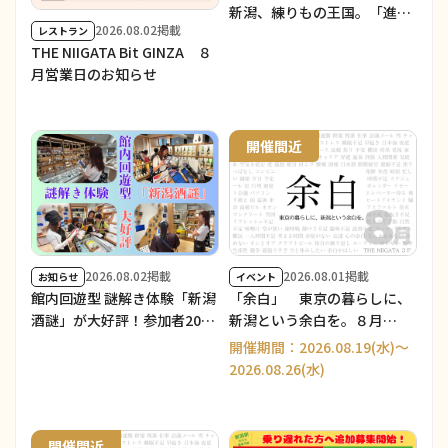
新潟、練りもの王国。「進化
2026.08.02掲載
レストラン
する練りもの博 in 銀座」 ／
THE NIIGATA Bit GINZA ８
THE NIIGATA: Meet the
月営業日のお知らせ
People Vol.39」を開催しま
した！
開催間近
2026.08.02掲載
2026.08.01掲載
お知らせ
イベント
館内回遊型 謎解き体験「新潟
「余白」 東京の暮らしに、
酒謎」が大好評！参加者200
新潟という余白を。８月
人突破！
Part2
開催期間：2026.08.19(水)～
2026.08.26(水)
開催間近