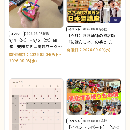
2026.08.03掲載
イベント
2026.08.03掲載
イベント
【９月】きき酒師の漫才師
8/４（火）・8/５（水）開
「にほんしゅ」の笑って、学
催！安田瓦ミニ鬼瓦ワークシ
んで、新潟地酒にハマる「き
開催日：2026.09.09(水)
ョップ＆展示販売会／THE
開催期間：2026.08.04(火)～
き酒付き体験型 日本酒講座」
NIIGATA ２周年
2026.08.05(水)
2026.08.02掲載
イベント
【イベントレポート】「実は