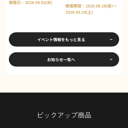
働く選択肢について考える ／
開催日：2026.09.02(水)
開催期間：2026.08.28(金)～
THE NIIGATA: Meet the
2026.08.29(土)
People Vol.42
イベント情報をもっと見る
お知らせ一覧へ
ピックアップ商品