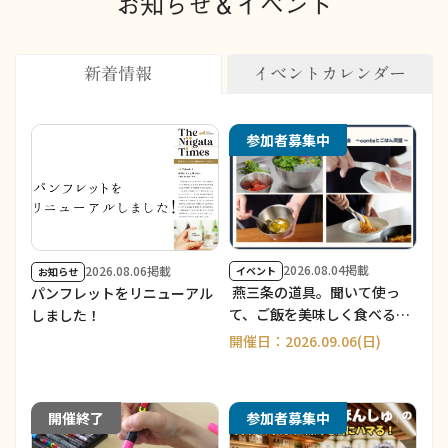
お知らせ＆イベント
新着情報
イベントカレンダー
参加者募集中
2026.08.04掲載
2026.08.06掲載
イベント
お知らせ
燕三条の道具。聞いて使っ
パンフレットをリニューアル
て、ご飯を美味しく食べる
しました！
会 ～ conte と ごはん同盟
開催日：2026.09.06(日)
～/Product story vol.2
開催終了
参加者募集中