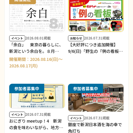
2026.08.01掲載
2026.07.31掲載
イベント
お知らせ
「余白」 東京の暮らしに、
【大好評につき追加開催】
新潟という余白を。８月
9/6(日)「野生の『例の看板』
Part1
に会いに行く」長岡発着 日帰
開催期間：2026.08.16(日)～
りバスツアー 参加者募集の
2026.08.17(月)
お知らせ
参加者募集中
参加者募集中
2026.07.31掲載
イベント
2026.07.31掲載
イベント
おにぎり meetup！4 新潟
銀座で新潟日本酒を海の幸で
の食を味わいながら、地方で
角打ち