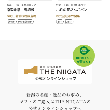
妙高・上越・糸魚川エリア
妙高・上越・糸魚川エリア
南蛮味噌 鬼胡椒
小竹の笹だんごパン
㈲町田醤油味噌醸造場
株式会社小竹製菓
調味料
その他調味料
菓子
和菓子
新潟の名産・逸品のお求め、
ギフトのご購入はTHE NIIGATAの
公式オンラインショップへ