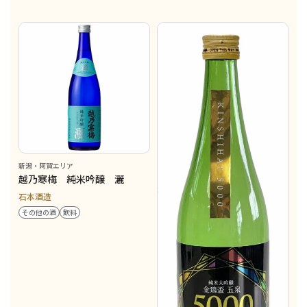
新潟・阿賀エリア
越乃寒梅 純米吟醸 灑
石本酒造
その他の酒
飲料