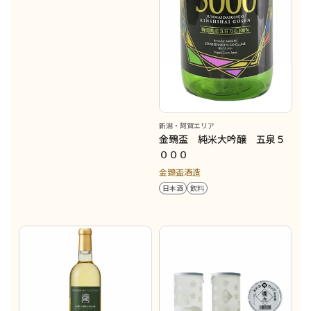
新潟・阿賀エリア
金鵄盃 純米大吟醸 五泉５
０００
金鵄盃酒造
日本酒
飲料