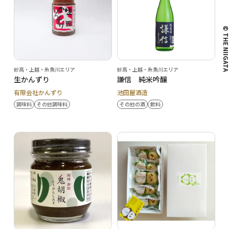
© THE NIIG
妙高・上越・糸魚川エリア
妙高・上越・糸魚川エリア
生かんずり
謙信 純米吟醸
有限会社かんずり
池田屋酒造
調味料
その他調味料
その他の酒
飲料