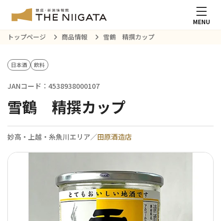
MENU
トップページ
商品情報
雪鶴 精撰カップ
日本酒
飲料
JANコード：4538938000107
雪鶴 精撰カップ
妙高・上越・糸魚川エリア／
田原酒造店