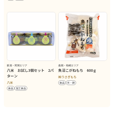
新潟・阿賀エリア
長岡・柏崎エリア
八米 お試し3個セット 2パ
魚沼こがねもち 600ｇ
ターン
㈱うさぎもち
八米
食品
米・餅
食品
加工食品