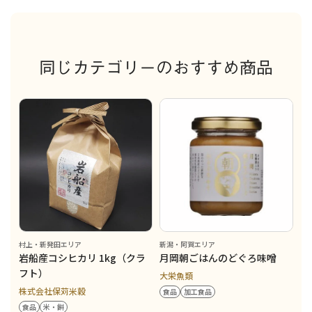
同じカテゴリーのおすすめ商品
村上・新発田エリア
新潟・阿賀エリア
岩船産コシヒカリ 1kg（クラ
月岡朝ごはんのどぐろ味噌
フト）
大栄魚類
株式会社保苅米穀
食品
加工食品
食品
米・餅