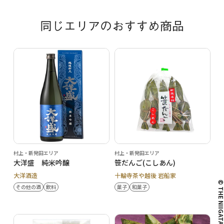
同じエリアのおすすめ商品
村上・新発田エリア
村上・新発田エリア
大洋盛 純米吟醸
笹だんご(こしあん)
大洋酒造
十輪寺茶や越後 岩船家
© THE NIIG
その他の酒
飲料
菓子
和菓子