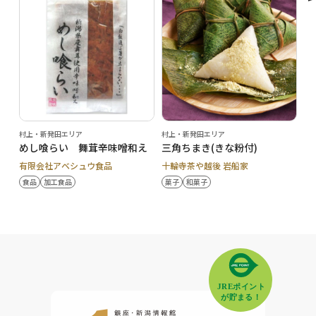
村上・新発田エリア
村上・新発田エリア
めし喰らい 舞茸辛味噌和え
三角ちまき(きな粉付)
有限会社アベシュウ食品
十輪寺茶や越後 岩船家
食品
加工食品
菓子
和菓子