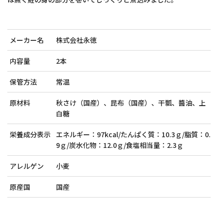
メーカー名
株式会社永徳
内容量
2本
保管方法
常温
原材料
秋さけ（国産）、昆布（国産）、干瓢、醬油、上
白糖
栄養成分表示
エネルギー：97kcal/たんぱく質：10.3ｇ/脂質：0.
9ｇ/炭水化物：12.0ｇ/食塩相当量：2.3ｇ
アレルゲン
小麦
原産国
国産