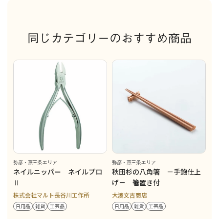
同じカテゴリーのおすすめ商品
弥彦・燕三条エリア
弥彦・燕三条エリア
ネイルニッパー ネイルプロ
秋田杉の八角箸 －手鉋仕上
Ⅱ
げ－ 箸置き付
株式会社マルト長谷川工作所
大湊文吉商店
日用品
雑貨
工芸品
日用品
雑貨
工芸品