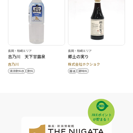
長岡・柏崎エリア
長岡・柏崎エリア
吉乃川 天下甘露泉
郷土の実り
吉乃川
株式会社ホクショク
清涼飲料水
飲料
醤油
調味料