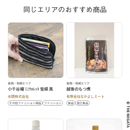
同じエリアのおすすめ商品
長岡・柏崎エリア
長岡・柏崎エリア
小千谷縮 ﾐﾆｳｫﾚｯﾄ 雪縞 黒
越後のもつ煮
水田株式会社
有限会社なかよしミート
その他ファッション用品
ファッション
食品
加工食品
© THE NIIG