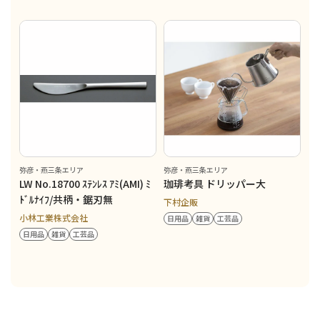
弥彦・燕三条エリア
弥彦・燕三条エリア
LW No.18700 ｽﾃﾝﾚｽ ｱﾐ(AMI) ﾐ
珈琲考具 ドリッパー大
ﾄﾞﾙﾅｲﾌ/共柄・鋸刃無
下村企販
小林工業株式会社
日用品
雑貨
工芸品
日用品
雑貨
工芸品