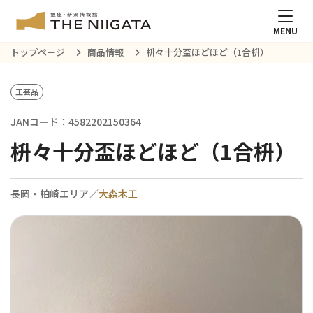
MENU
トップページ
商品情報
枡々十分盃ほどほど（1合枡）
工芸品
JANコード：4582202150364
枡々十分盃ほどほど（1合枡）
長岡・柏崎エリア／
大森木工