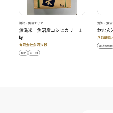
湯沢・魚沼エリア
湯沢・魚沼
無洗米 魚沼産コシヒカリ １
飲む玄
㎏
八海醸造
有限会社魚沼米穀
清涼飲料水
食品
米・餅