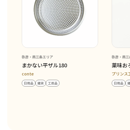
弥彦・燕三条エリア
弥彦・燕三
まかない平ザル180
薬味お
conte
プリンス
日用品
雑貨
工芸品
日用品