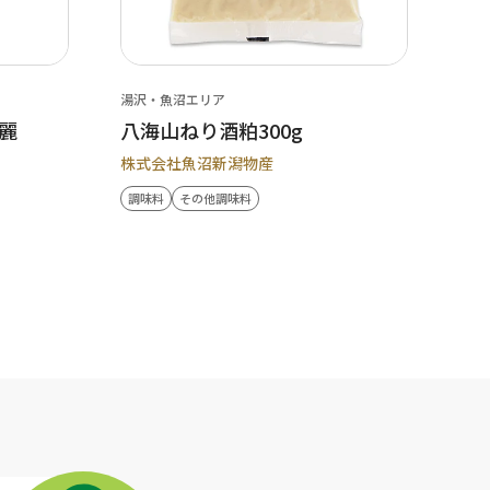
湯沢・魚沼エリア
麗
八海山ねり酒粕300g
株式会社魚沼新潟物産
調味料
その他調味料