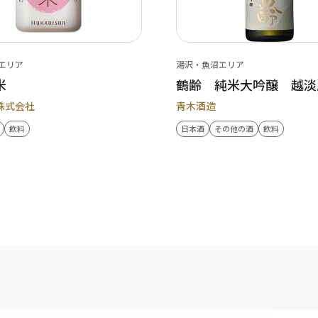
エリア
湯沢・魚沼エリア
米
鶴齢 純米大吟醸 越淡
株式会社
青木酒造
飲料
日本酒
その他の酒
飲料