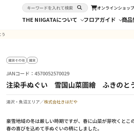
オンライン
ショッ
THE NIIGATAについて
フロアガイド
商品
とう
雑貨その他
雑貨
JANコード：4570052570029
注染手ぬぐい 雪国山菜圖繪 ふきのと
湯沢・魚沼エリア／
株式会社きはだや
豪雪地域の冬は厳しい時期ですが、春に山菜が芽吹くとこ
春の喜びを込めて手ぬぐいの柄にしました。