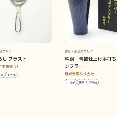
条エリア
弥彦・燕三条エリア
ろし ブラスト
純銅 青被仕上げ手打ち
ンブラー
工業株式会社
新光金属株式会社
雑貨
工芸品
日用品
雑貨
工芸品