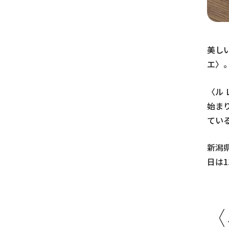
美し
エ〉
〈ル
始ま
てい
新潟
日は
〈