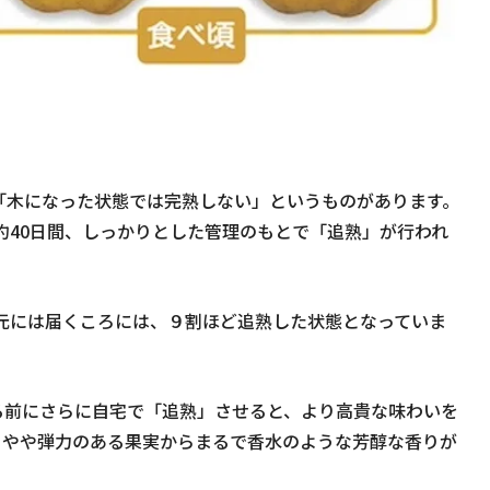
「木になった状態では完熟しない」というものがあります。
約40日間、しっかりとした管理のもとで「追熟」が行われ
元には届くころには、９割ほど追熟した状態となっていま
る前にさらに自宅で「追熟」させると、より高貴な味わいを
、やや弾力のある果実からまるで香水のような芳醇な香りが