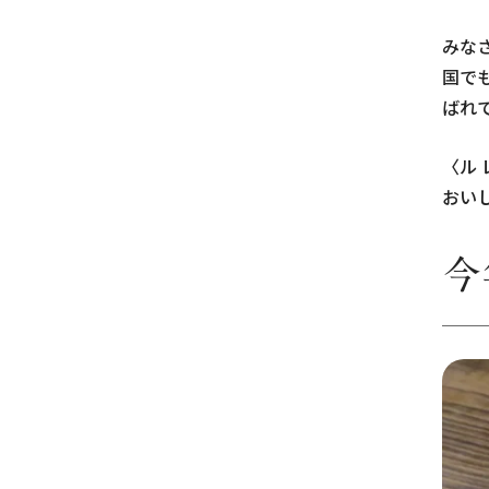
みな
国で
ばれ
〈ル
おいし
今