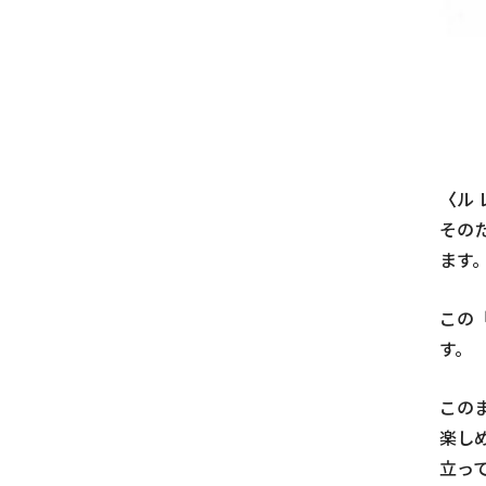
〈
ル
その
ます
この
す。
この
楽し
立っ