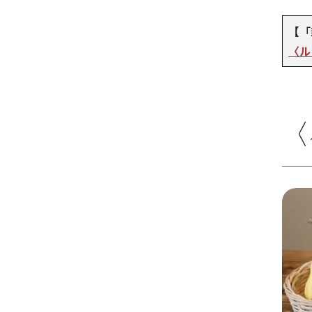
【「
〈ル
〈