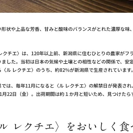
い形状や上品な芳香、甘みと酸味のバランスがとれた濃厚な味、
。
 レクチエ〉は、120年以上前、新潟県に住むひとりの農家が
りました。当初は日本の気候や土壌との相性などの関係で、安
る〈ル レクチエ〉のうち、約82％が新潟県で生産されています
県では、毎年11月になると〈ル レクチエ〉の解禁日が発表され
11月22日（金）。出荷期間は約１か月と短いため、見つけた
ル レクチエ〉をおいしく