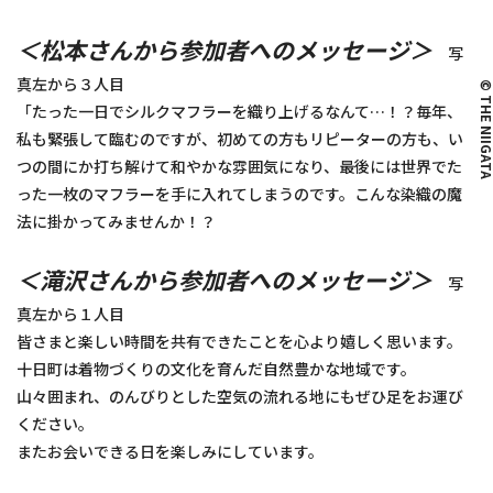
＜松本さんから参加者へのメッセージ＞
写
真左から３人目
© THE NIIG
「たった一日でシルクマフラーを織り上げるなんて…！？毎年、
私も緊張して臨むのですが、初めての方もリピーターの方も、い
つの間にか打ち解けて和やかな雰囲気になり、最後には世界でた
った一枚のマフラーを手に入れてしまうのです。こんな染織の魔
法に掛かってみませんか！？
＜滝沢さんから参加者へのメッセージ＞
写
真左から１人目
皆さまと楽しい時間を共有できたことを心より嬉しく思います。
十日町は着物づくりの文化を育んだ自然豊かな地域です。
山々囲まれ、のんびりとした空気の流れる地にもぜひ足をお運び
ください。
またお会いできる日を楽しみにしています。