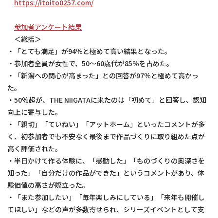
https://itoito0257.com/
参加者アンケート結果
＜総括＞
・「とても満足」が94％と極めて高い結果となった。
・参加者全員が女性で、50～60歳代が85％を占めた。
・「新潟への関心が高まった」との回答が97％と極めて高かっ
た。
・50％超が、THE NIIGATAに来たのは「初めて」と回答し、認知
向上に寄与した。
・「親切」「ていねい」「アットホーム」といったコメントが多
く、初参加者でも不安なく最後まで作品づくりに取り組めた点が
高く評価された。
・半日かけて作る体験に、「感動した」「ものづくりの奥深さを
知った」「自分だけの作品ができた」というコメントがあり、体
験価値の高さが際立った。
・「また参加したい」「毎年楽しみにしている」「来年も開催し
てほしい」などの声が多数寄せられ、シリーズイベントとして支