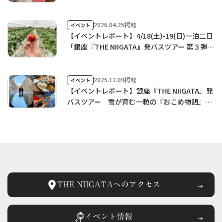
／ Meet the People Vol.3を開催しました！
2026.04.25掲載
イベント
【イベントレポート】4/18(土)-19(日)一泊二日
「銀座『THE NIIGATA』発バスツアー 第３弾
旬のブランドいちご「越後姫」と食材の宝庫 新
潟美食旅 ／ THE NIIGATA: Meet the People
Vol.30」に行ってきました！
2025.12.09掲載
イベント
【イベントレポート】銀座『THE NIIGATA』発
バスツアー 雪が育む一粒の『おこめ物語』と
絶景『清津峡』／THE NIIGATA：Meet the
People Vol.15 を開催しました！
THE NIIGATAへの
アクセス
イベント情報